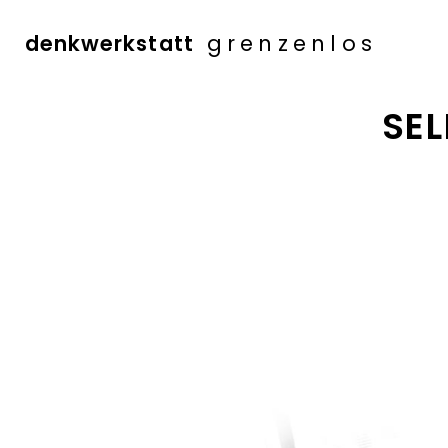
denkwerkstatt
grenzenlos
Zum
SE
Inhalt
springen